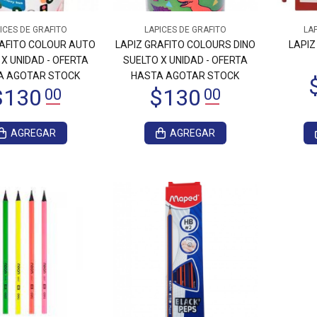
ICES DE GRAFITO
LAPICES DE GRAFITO
LAP
$335
00
RAFITO COLOUR AUTO
LAPIZ GRAFITO COLOURS DINO
LAPIZ
$340
00
X UNIDAD - OFERTA
SUELTO X UNIDAD - OFERTA
A AGOTAR STOCK
HASTA AGOTAR STOCK
AGREGAR
AGREGAR
$395
$395
00
00