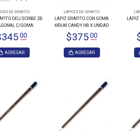
1.575
ICES DE GRAFITO
LAPICES DE GRAFITO
LAP
00
$4.405
00
AFITO DELI SCRIBE 2B
LAPIZ GRAFITO CON GOMA
LAPIZ
AGONAL C/GOMA
KIRUKI CANDY HB X UNIDAD
AGREGAR
AGREGAR