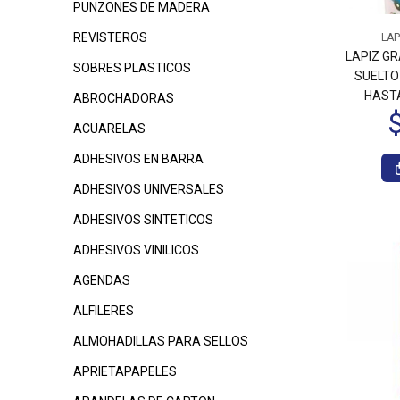
PUNZONES DE MADERA
REVISTEROS
LAP
$330
00
$185
00
LAPIZ G
SOBRES PLASTICOS
SUELTO 
HAST
ABROCHADORAS
ACUARELAS
ADHESIVOS EN BARRA
ADHESIVOS UNIVERSALES
ADHESIVOS SINTETICOS
ADHESIVOS VINILICOS
$345
$375
00
00
AGENDAS
ALFILERES
ALMOHADILLAS PARA SELLOS
APRIETAPAPELES