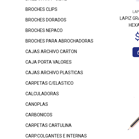
BROCHES CLIPS
$1.570
$1.570
$
LAP
00
00
LAPIZ GR
BROCHES DORADOS
HEX
BROCHES NEPACO
BROCHES PARA ABROCHADORAS
CAJAS ARCHIVO CARTON
CAJA PORTA VALORES
CAJAS ARCHIVO PLASTICAS
$5.320
00
CARPETAS C/ELASTICO
CALCULADORAS
CANOPLAS
CARBONICOS
CARPETAS CARTULINA
CARP.COLGANTES E INTERNAS