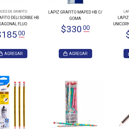
ICES DE GRAFITO
LAP
LAPIZ GRAFITO MAPED HB C/
$395
$420
00
00
AFITO DELI SCRIBE HB
LAPIZ
GOMA
XAGONAL FLUO
UNICORN
AGREGAR
AGREGAR
1.015
00
$1.055
00