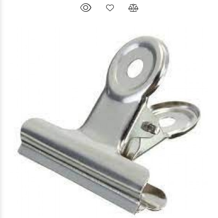
$2.920
00