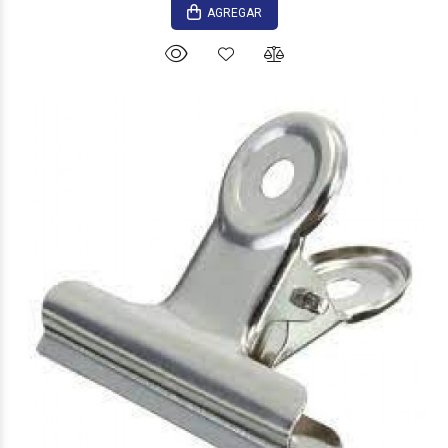
AGREGAR
$845
00