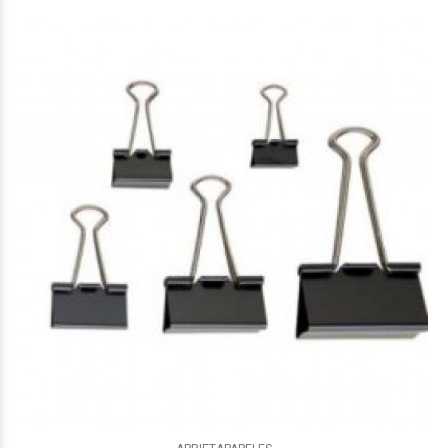
$5.940
00
$7.465
00