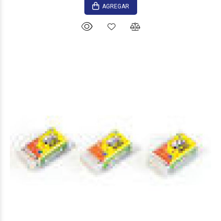
AGREGAR
$210
00