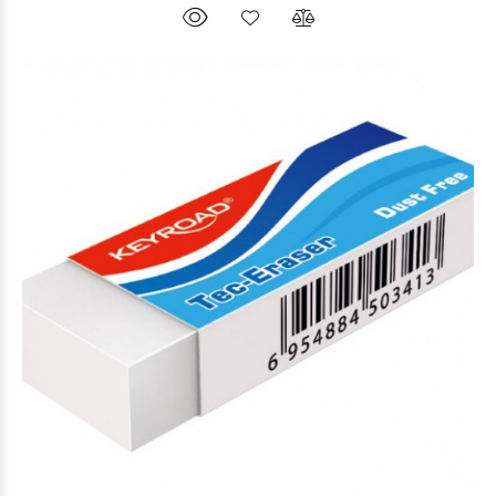
$405
00