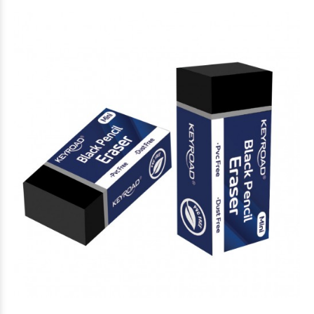
$1.690
00