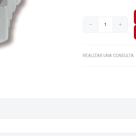
REALIZAR UNA CONSULTA
$310
$1.570
$95
00
00
00