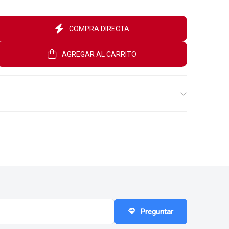
COMPRA DIRECTA
AGREGAR AL CARRITO
$1.340
$525
$95
00
00
00
Preguntar