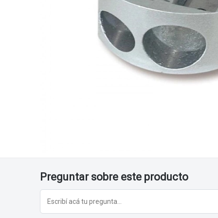
$1.340
$525
$95
00
00
00
Preguntar sobre este producto